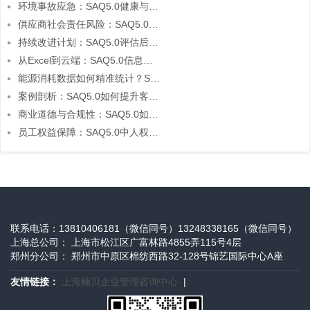
环境事故应急：SAQ5.0健康与安全板块的预案设计
供应商社会责任风险：SAQ5.0的预警与应对机制
持续改进计划：SAQ5.0评估后的长期优化策略
从Excel到云端：SAQ5.0信息整合的技术升级路径
能源消耗数据如何精准统计？SAQ5.0环境板块填报指南
案例剖析：SAQ5.0如何提升客户对供应链的信任度？
商业道德与合规性：SAQ5.0如何助力企业诚信建设？
员工权益保障：SAQ5.0中人权政策的关键要点
联系电话：13810406181（微信同号）13248338165（微信同号）
上海总公司： 上海市松江区广富林路4855弄115号4层
郑州分公司： 郑州市中原区棉纺西路32-128号锦艺国际中心A座
友情链接：
上海楠贝企业管理咨询中心
|