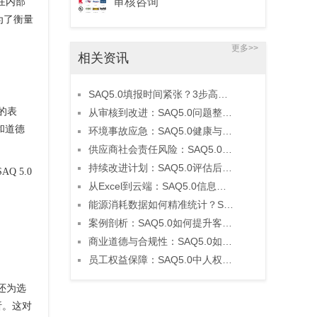
审核咨询
在内部
成为了衡量
更多>>
相关资讯
SAQ5.0填报时间紧张？3步高效完成法
面的表
从审核到改进：SAQ5.0问题整改的闭环管理方法
和道德
环境事故应急：SAQ5.0健康与安全板块的预案设计
供应商社会责任风险：SAQ5.0的预警与应对机制
持续改进计划：SAQ5.0评估后的长期优化策略
 5.0
从Excel到云端：SAQ5.0信息整合的技术升级路径
能源消耗数据如何精准统计？SAQ5.0环境板块填报指南
案例剖析：SAQ5.0如何提升客户对供应链的信任度？
商业道德与合规性：SAQ5.0如何助力企业诚信建设？
员工权益保障：SAQ5.0中人权政策的关键要点
还为选
析。这对