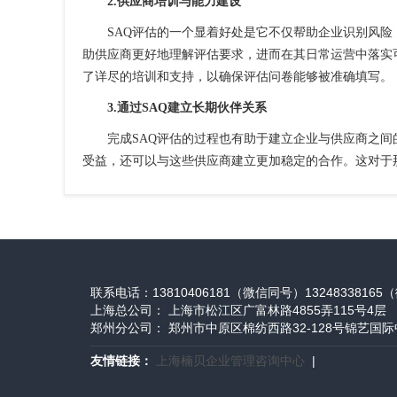
2.供应商培训与能力建设
SAQ评估的一个显着好处是它不仅帮助企业识别风
助供应商更好地理解评估要求，进而在其日常运营中落实可持续发展
了详尽的培训和支持，以确保评估问卷能够被准确填写。
3.通过SAQ建立长期伙伴关系
完成SAQ评估的过程也有助于建立企业与供应商之
受益，还可以与这些供应商建立更加稳定的合作。这对于
联系电话：13810406181（微信同号）1324833816
上海总公司： 上海市松江区广富林路4855弄115号4层
郑州分公司： 郑州市中原区棉纺西路32-128号锦艺国
友情链接：
上海楠贝企业管理咨询中心
|