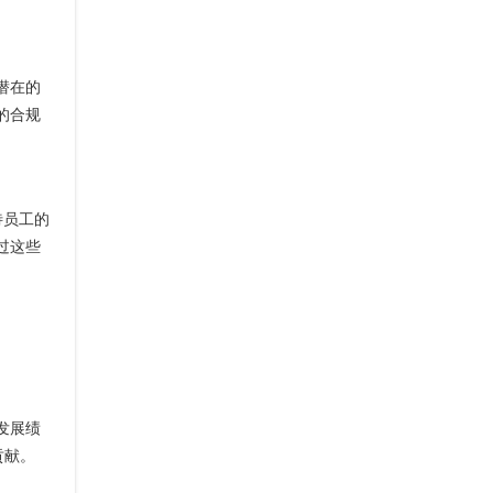
潜在的
的合规
待员工的
过这些
发展绩
贡献。