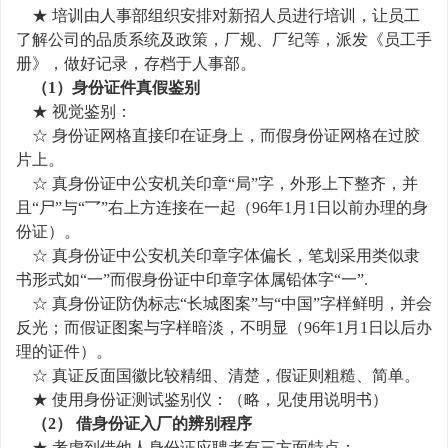
★ 培训由人事部组织安排对新招人员进行培训，让员工
了解公司的品质系统及政策，厂规、厂纪等，派发《员工手
册》，做好记录，存档于人事部。
（1）身份证件真假鉴别
★ 视觉鉴别：
☆ 身份证网格直接印在证身上，而假身份证网格在过胶
片上。
☆ 真身份证中公安机关印章“局”字，外形上下整齐，并
且“尸”与“乛”右上方连接在一起（96年1月1日以前办理的身
份证）。
☆ 真身份证中公安机关印章字体偏长，笔划采用类似隶
书形式如“一”而假身份证中印章字体属铅体字“一”.
☆ 真身份证防伪标志“长城图案”与“中国”字样鲜明，并会
反光；而假证图案与字样暗淡，不明显（96年1月1日以后办
理的证件）。
☆ 真证反面国徽比较精细、清楚，假证则粗糙、简单。
★ 使用身份证测试鉴别仪：（略，见使用说明书）
（2） 借身份证入厂的辨别程序
★ 考虑到借他人身份证应聘者有三方面特点：