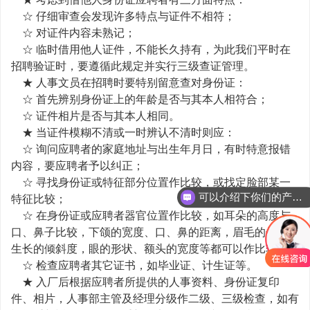
☆ 仔细审查会发现许多特点与证件不相符；
☆ 对证件内容未熟记；
☆ 临时借用他人证件，不能长久持有，为此我们平时在
招聘验证时，要遵循此规定并实行三级查证管理。
★ 人事文员在招聘时要特别留意查对身份证：
☆ 首先辨别身份证上的年龄是否与其本人相符合；
☆ 证件相片是否与其本人相同。
★ 当证件模糊不清或一时辨认不清时则应：
☆ 询问应聘者的家庭地址与出生年月日，有时特意报错
内容，要应聘者予以纠正；
☆ 寻找身份证或特征部分位置作比较，或找定脸部某一
可以介绍下你们的产品么
特征比较；
☆ 在身份证或应聘者器官位置作比较，如耳朵的高度与
口、鼻子比较，下颌的宽度、口、鼻的距离，眉毛的长度与
生长的倾斜度，眼的形状、额头的宽度等都可以作比较；
☆ 检查应聘者其它证书，如毕业证、计生证等。
★ 入厂后根据应聘者所提供的人事资料、身份证复印
件、相片，人事部主管及经理分级作二级、三级检查，如有